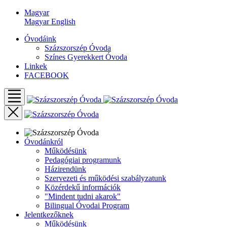
Magyar
Magyar
English
Óvodáink
Százszorszép Óvoda
Színes Gyerekkert Óvoda
Linkek
FACEBOOK
Óvodánkról
Működésünk
Pedagógiai programunk
Házirendünk
Szervezeti és működési szabályzatunk
Közérdekű információk
"Mindent tudni akarok"
Bilingual Óvodai Program
Jelentkezőknek
Működésünk