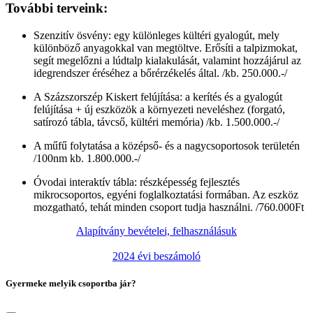
További terveink:
Szenzitív ösvény: egy különleges kültéri gyalogút, mely
különböző anyagokkal van megtöltve. Erősíti a talpizmokat,
segít megelőzni a lúdtalp kialakulását, valamint hozzájárul az
idegrendszer éréséhez a bőrérzékelés által. /kb. 250.000.-/
A Százszorszép Kiskert felújítása: a kerítés és a gyalogút
felújítása + új eszközök a környezeti neveléshez (forgató,
satírozó tábla, távcső, kültéri memória) /kb. 1.500.000.-/
A műfű folytatása a középső- és a nagycsoportosok területén
/100nm kb. 1.800.000.-/
Óvodai interaktív tábla: részképesség fejlesztés
mikrocsoportos, egyéni foglalkoztatási formában. Az eszköz
mozgatható, tehát minden csoport tudja használni. /760.000Ft
Alapítvány bevételei, felhasználásuk
2024 évi beszámoló
Gyermeke melyik csoportba jár?