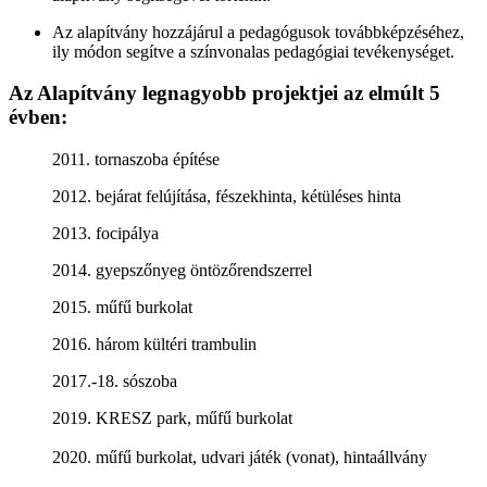
Az alapítvány hozzájárul a pedagógusok továbbképzéséhez,
ily módon segítve a színvonalas pedagógiai tevékenységet.
Az Alapítvány legnagyobb projektjei az elmúlt 5
évben:
2011. tornaszoba építése
2012. bejárat felújítása, fészekhinta, kétüléses hinta
2013. focipálya
2014. gyepszőnyeg öntözőrendszerrel
2015. műfű burkolat
2016. három kültéri trambulin
2017.-18. sószoba
2019. KRESZ park, műfű burkolat
2020. műfű burkolat, udvari játék (vonat), hintaállvány