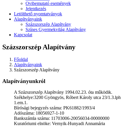
Ovibemutató események
Jelentkezés
Letölthető nyomtatványok
Alapítványaink
Százszorszép Alapítvány
Színes Gyermekvilág Alapítvány
Kapcsolat
Százszorszép Alapítvány
Főoldal
Alapítványaink
Százszorszép Alapítvány
Alapítványunkról
A Százszorszép Alapítvány 1994.02.23. óta működik.
Székhelye:3200 Gyöngyös, Róbert Károly utca 23/1.3.lph
1.em.1.
Bírósági bejegyzés száma: PK61882/1993/4
Adószáma: 18056927-1-10
Bankszámla száma: 11703006-20056034-00000000
Kuratóriumi elnöke: Vernyik-Hunyadi Annamária