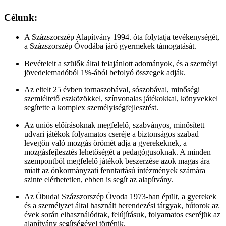
Célunk:
A Százszorszép Alapítvány 1994. óta folytatja tevékenységét,
a Százszorszép Óvodába járó gyermekek támogatását.
Bevételeit a szülők által felajánlott adományok, és a személyi
jövedelemadóból 1%-ából befolyó összegek adják.
Az eltelt 25 évben tornaszobával, sószobával, minőségi
szemléltető eszközökkel, színvonalas játékokkal, könyvekkel
segítette a komplex személyiségfejlesztést.
Az uniós előírásoknak megfelelő, szabványos, minősített
udvari játékok folyamatos cseréje a biztonságos szabad
levegőn való mozgás örömét adja a gyerekeknek, a
mozgásfejlesztés lehetőségét a pedagógusoknak. A minden
szempontból megfelelő játékok beszerzése azok magas ára
miatt az önkormányzati fenntartású intézmények számára
szinte elérhetetlen, ebben is segít az alapítvány.
Az Óbudai Százszorszép Óvoda 1973-ban épült, a gyerekek
és a személyzet által használt berendezési tárgyak, bútorok az
évek során elhasználódtak, felújításuk, folyamatos cseréjük az
alapítvány segítségével történik.