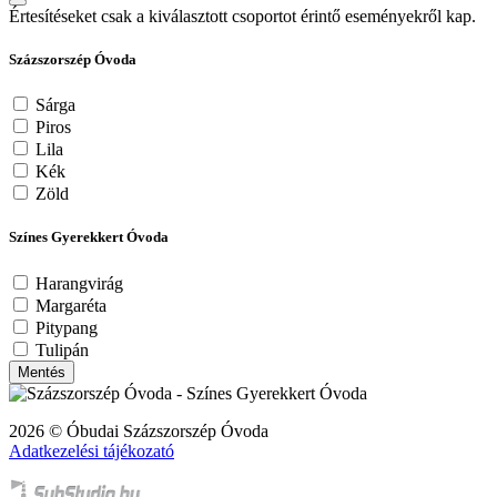
Értesítéseket csak a kiválasztott csoportot érintő eseményekről kap.
Százszorszép Óvoda
Sárga
Piros
Lila
Kék
Zöld
Színes Gyerekkert Óvoda
Harangvirág
Margaréta
Pitypang
Tulipán
Mentés
2026 © Óbudai Százszorszép Óvoda
Adatkezelési tájékozató