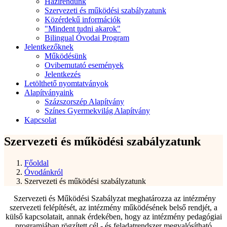
Házirendünk
Szervezeti és működési szabályzatunk
Közérdekű információk
"Mindent tudni akarok"
Bilingual Óvodai Program
Jelentkezőknek
Működésünk
Ovibemutató események
Jelentkezés
Letölthető nyomtatványok
Alapítványaink
Százszorszép Alapítvány
Színes Gyermekvilág Alapítvány
Kapcsolat
Szervezeti és működési szabályzatunk
Főoldal
Óvodánkról
Szervezeti és működési szabályzatunk
Szervezeti és Működési Szabályzat meghatározza az intézmény
szervezeti felépítését, az intézmény működésének belső rendjét, a
külső kapcsolatait, annak érdekében, hogy az intézmény pedagógiai
programjában rögzített cél - és feladatrendszer megvalósítható