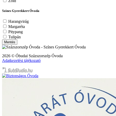
Zöld
Színes Gyerekkert Óvoda
Harangvirág
Margaréta
Pitypang
Tulipán
Mentés
2026 © Óbudai Százszorszép Óvoda
Adatkezelési tájékozató